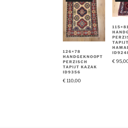
115×8
HAND
PERZI
TAPIJ
HAMA
126×78
ID924
HANDGEKNOOPT
€
95,0
PERZISCH
TAPIJT KAZAK
ID9356
€
110,00