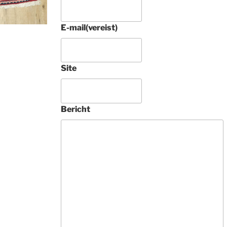
E-mail
(vereist)
Site
4 jaar gel
Bericht
Prachtig rond 
Tabriz raj met zi
tapijt aangescha
Tamelijk uniek. 
Deze 
ondernemers zij
vakkundig, 
buitengewoon 
vriendelijk en 
geven heel veel