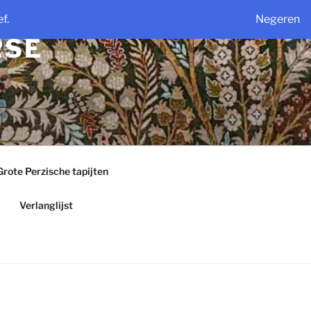
f.
Negeren
RSE
Grote Perzische tapijten
Verlanglijst