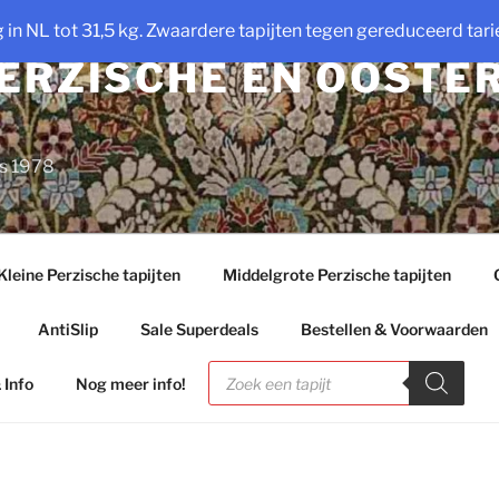
ng in NL tot 31,5 kg. Zwaardere tapijten tegen gereduceerd tarie
PERZISCHE EN OOSTE
ds 1978
Kleine Perzische tapijten
Middelgrote Perzische tapijten
AntiSlip
Sale Superdeals
Bestellen & Voorwaarden
Producten
zoeken
 Info
Nog meer info!