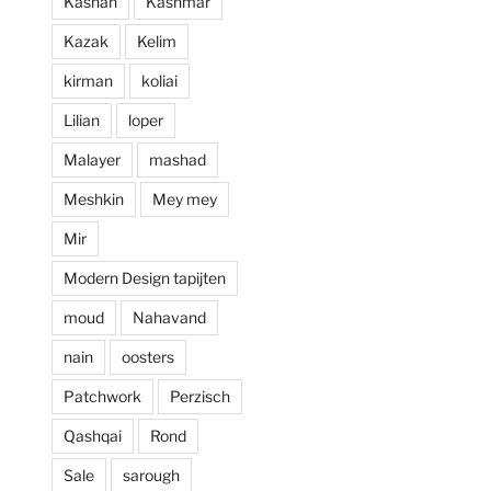
Kashan
Kashmar
prijzen. Al met al 
Kazak
Kelim
een zeer positieve 
ervaring en zou 
kirman
koliai
deze zaak aan 
Lilian
loper
iedereen aan 
willen raden.
Malayer
mashad
Meshkin
Mey mey
Mir
Modern Design tapijten
moud
Nahavand
nain
oosters
Patchwork
Perzisch
Qashqai
Rond
Sale
sarough