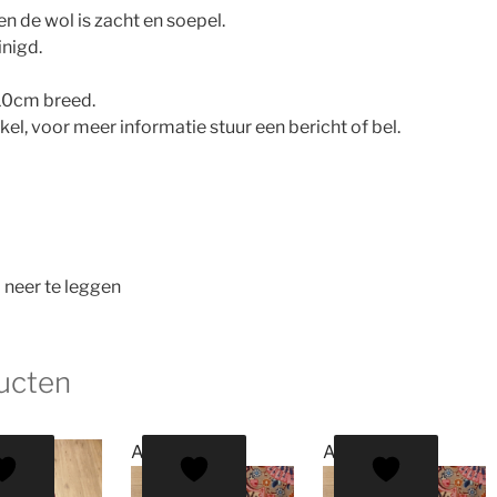
en de wol is zacht en soepel.
inigd.
10cm breed.
nkel, voor meer informatie stuur een bericht of bel.
 neer te leggen
ucten
Aanbieding!
Aanbieding!