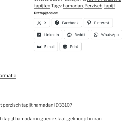
tapijten
Tags:
hamadan
,
Perzisch
,
tapijt
Dit tapijt delen:
X
Facebook
Pinterest
LinkedIn
Reddit
WhatsApp
E-mail
Print
formatie
 perzisch tapijt hamadan ID33107
tapijt hamadan in goede staat, geknoopt in iran.