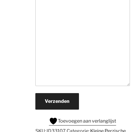
informatie. Ne
veel tijd, hebben
snel in de gaten
wat je zoekt en 
rollen hun 
suggesties 
onvermoeibaar u
De prijzen zijn v
ons prima.Zoek j
een mooi 
kwaliteits tapijt
daar naar toe. H
je een wat 
beperkter budg
Verzenden
ga er dan zeker 
naar toe.
Toevoegen aan verlanglijst
SKU:
ID33107
Categorie:
Kleine Perzische