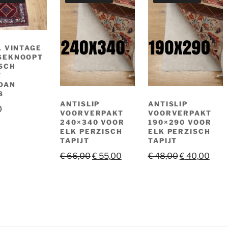
1 VINTAGE
GEKNOOPT
SCH
T
DAN
8
ANTISLIP
ANTISLIP
0
VOORVERPAKT
VOORVERPAKT
240×340 VOOR
190×290 VOOR
ELK PERZISCH
ELK PERZISCH
TAPIJT
TAPIJT
Oorspronkelijke
Huidige
Oorspronkeli
Huid
€
66,00
€
55,00
€
48,00
€
40,00
prijs
prijs
prijs
prijs
was:
is:
was:
is:
€ 66,00.
€ 55,00.
€ 48,00.
€ 40