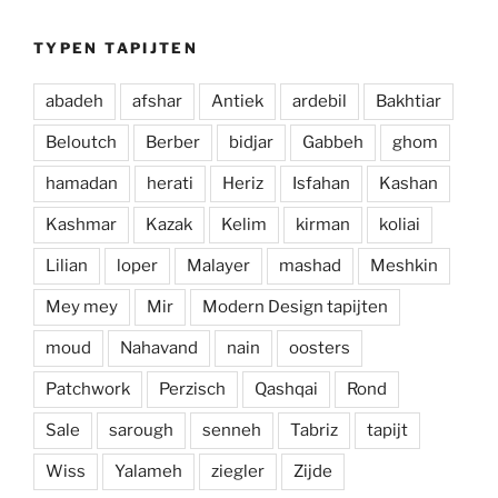
TYPEN TAPIJTEN
abadeh
afshar
Antiek
ardebil
Bakhtiar
Beloutch
Berber
bidjar
Gabbeh
ghom
hamadan
herati
Heriz
Isfahan
Kashan
Kashmar
Kazak
Kelim
kirman
koliai
Lilian
loper
Malayer
mashad
Meshkin
Mey mey
Mir
Modern Design tapijten
moud
Nahavand
nain
oosters
Patchwork
Perzisch
Qashqai
Rond
Sale
sarough
senneh
Tabriz
tapijt
Wiss
Yalameh
ziegler
Zijde