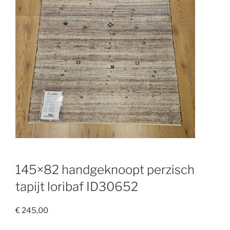
145×82 handgeknoopt perzisch
tapijt loribaf ID30652
€
245,00