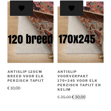
AANBIEDING!
ANTISLIP 120CM
ANTISLIP
BREED VOOR ELK
VOORVERPAKT
PERZISCH TAPIJT
170×245 VOOR ELK
PERZISCH TAPIJT EN
€
10,00
KELIM
Oorspronkelijke
Huidige
€
35,00
€
30,00
prijs
prijs
was:
is: