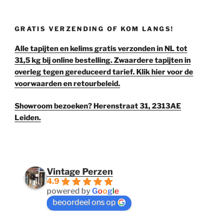
€ 35,00.
€ 30,00.
GRATIS VERZENDING OF KOM LANGS!
Alle tapijten en kelims gratis verzonden in NL tot
31,5 kg bij online bestelling. Zwaardere tapijten in
overleg tegen gereduceerd tarief. Klik hier voor de
voorwaarden en retourbeleid.
Showroom bezoeken? Herenstraat 31, 2313AE
Leiden.
Vintage Perzen
4.9
powered by
G
o
o
g
l
e
beoordeel ons op