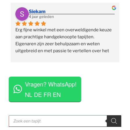
Siekam
4 jaar geleden
Erg fijne winkel met een overweldigende keuze 
 
aan prachtige handgeknoopte tapijten. 
p
Eigenaren zijn zeer behulpzaam en weten 
uitgebreid en met passie te vertellen over het 
assortiment, de herkomst en het ambacht. Ze 
staan klaar om vragen te beantwoorden en 
vinden het geen moeite om verschillende 
 
tapijten voor je uit te rollen. Tegelijkertijd niet 
Vragen? WhatsApp!
opdringerig en geven je rustig de tijd om je 
eigen keuze te maken. Tevens erg competitieve 
NL DE FR EN
prijzen. Al met al een zeer positieve ervaring en 
zou deze zaak aan iedereen aan willen raden.
Producten
zoeken