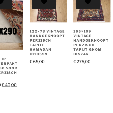
122×73 VINTAGE
165×109
HANDGEKNOOPT
VINTAGE
PERZISCH
HANDGEKNOOPT
TAPIJT
PERZISCH
HAMADAN
TAPIJT GHOM
ID10559
ID5746
LIP
€
65,00
€
275,00
VERPAKT
90 VOOR
ERZISCH
T
Oorspronkelijke
Huidige
0
€
40,00
prijs
prijs
was:
is:
€ 48,00.
€ 40,00.