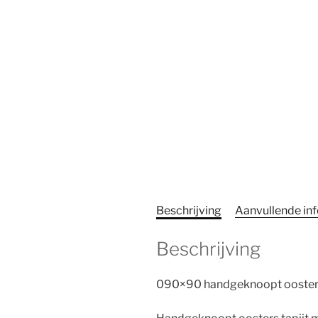
Beschrijving
Aanvullende in
Beschrijving
090×90 handgeknoopt oosters