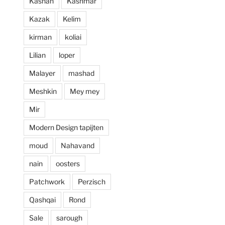
Kashan
Kashmar
prijzen. Al met al 
Kazak
Kelim
een zeer positieve 
ervaring en zou 
kirman
koliai
deze zaak aan 
Lilian
loper
iedereen aan 
willen raden.
Malayer
mashad
Meshkin
Mey mey
Mir
Modern Design tapijten
moud
Nahavand
nain
oosters
Patchwork
Perzisch
Qashqai
Rond
Sale
sarough