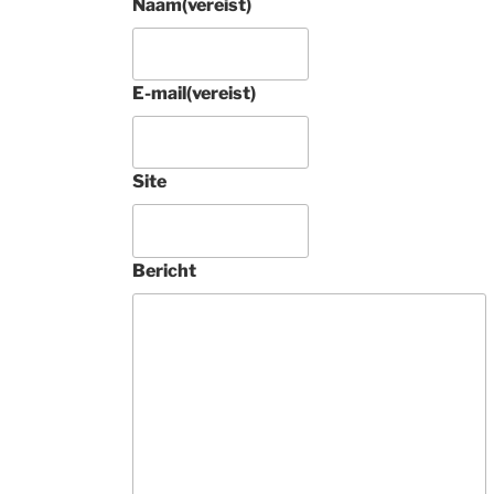
Naam
(vereist)
E-mail
(vereist)
Site
4 jaar gel
Prachtig rond 
Tabriz raj met zi
Bericht
tapijt aangescha
Tamelijk uniek. 
Deze 
ondernemers zij
vakkundig, 
buitengewoon 
vriendelijk en 
geven heel veel