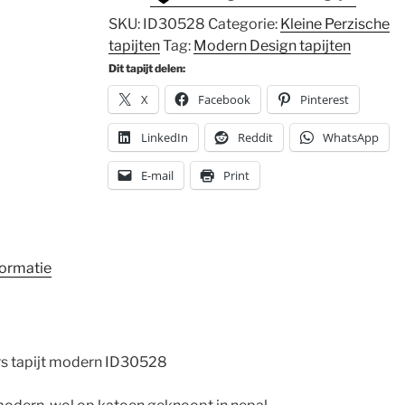
SKU:
ID30528
Categorie:
Kleine Perzische
tapijten
Tag:
Modern Design tapijten
Dit tapijt delen:
X
Facebook
Pinterest
LinkedIn
Reddit
WhatsApp
E-mail
Print
formatie
 tapijt modern ID30528