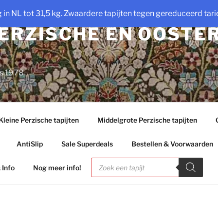
ng in NL tot 31,5 kg. Zwaardere tapijten tegen gereduceerd tarie
PERZISCHE EN OOSTE
ds 1978
Kleine Perzische tapijten
Middelgrote Perzische tapijten
AntiSlip
Sale Superdeals
Bestellen & Voorwaarden
Producten
zoeken
 Info
Nog meer info!