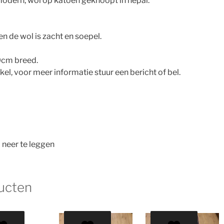
odern, wol op katoen geknoopt in nepal.
en de wol is zacht en soepel.
0cm breed.
nkel, voor meer informatie stuur een bericht of bel.
 neer te leggen
ucten
ding!