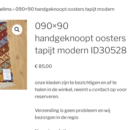
Kelims
»
090×90 handgeknoopt oosters tapijt modern
090×90
handgeknoopt oosters
tapijt modern ID30528
€
85,00
onze kleden zijn te bezichtigen en af te
halen in de winkel, neemt u contact op voor
reserveren.
Verzending is geen probleem en wij
bezorgen in de regio