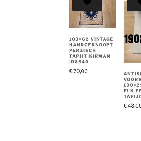
103×62 VINTAGE
HANDGEKNOOPT
PERZISCH
TAPIJT KIRMAN
ID8540
€
70,00
ANTIS
VOOR
190×2
ELK P
TAPIJ
€
48,0