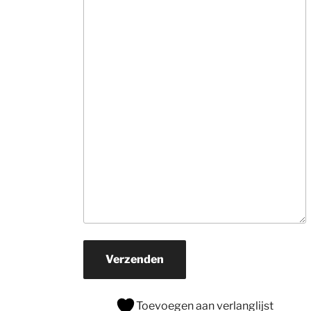
informatie. Ne
veel tijd, hebben
snel in de gaten
wat je zoekt en 
rollen hun 
suggesties 
onvermoeibaar u
De prijzen zijn v
ons prima.Zoek j
een mooi 
kwaliteits tapijt
daar naar toe. H
je een wat 
beperkter budg
ga er dan zeker 
naar toe.
Verzenden
Toevoegen aan verlanglijst