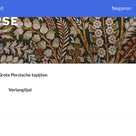
f.
Negeren
RSE
Grote Perzische tapijten
Verlanglijst