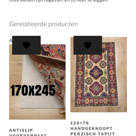
onze kleden zijn nagezien en zo neer te leggen
Gerelateerde producten
Aanbieding!
126×78
HANDGEKNOOPT
ANTISLIP
PERZISCH TAPIJT
VOORVERPAKT