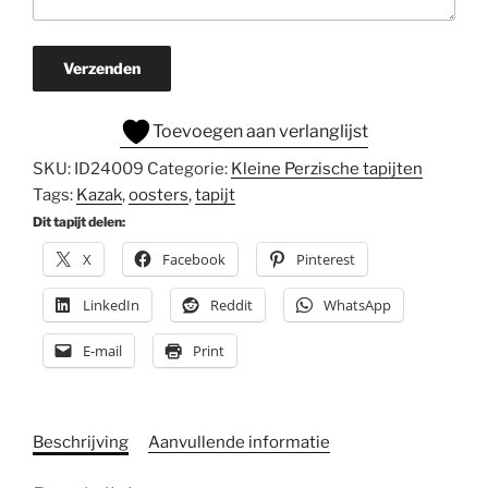
Verzenden
Toevoegen aan verlanglijst
SKU:
ID24009
Categorie:
Kleine Perzische tapijten
Tags:
Kazak
,
oosters
,
tapijt
Dit tapijt delen:
X
Facebook
Pinterest
LinkedIn
Reddit
WhatsApp
E-mail
Print
Beschrijving
Aanvullende informatie