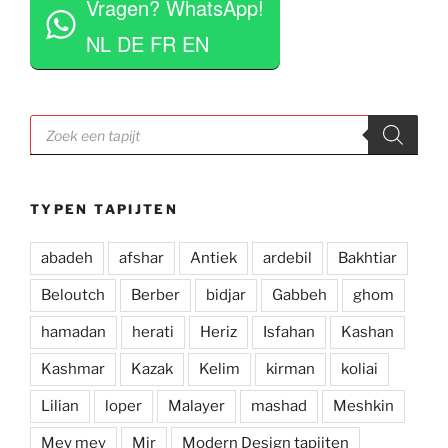
Vragen? WhatsApp!
opdringerig en geven je rustig de tijd om je 
eigen keuze te maken. Tevens erg competitieve 
NL DE FR EN
prijzen. Al met al een zeer positieve ervaring en 
zou deze zaak aan iedereen aan willen raden.
Producten
zoeken
TYPEN TAPIJTEN
abadeh
afshar
Antiek
ardebil
Bakhtiar
Beloutch
Berber
bidjar
Gabbeh
ghom
hamadan
herati
Heriz
Isfahan
Kashan
Kashmar
Kazak
Kelim
kirman
koliai
Lilian
loper
Malayer
mashad
Meshkin
Mey mey
Mir
Modern Design tapijten