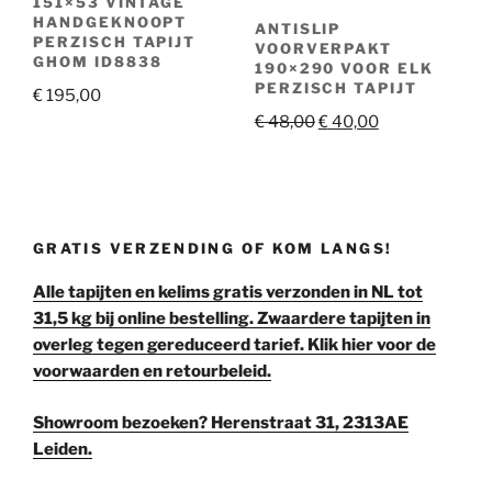
151×53 VINTAGE
HANDGEKNOOPT
ANTISLIP
PERZISCH TAPIJT
VOORVERPAKT
GHOM ID8838
190×290 VOOR ELK
PERZISCH TAPIJT
€
195,00
Oorspronkelijke
Huidige
€
48,00
€
40,00
prijs
prijs
was:
is:
€ 48,00.
€ 40,00.
GRATIS VERZENDING OF KOM LANGS!
Alle tapijten en kelims gratis verzonden in NL tot
31,5 kg bij online bestelling. Zwaardere tapijten in
overleg tegen gereduceerd tarief. Klik hier voor de
voorwaarden en retourbeleid.
Showroom bezoeken? Herenstraat 31, 2313AE
Leiden.