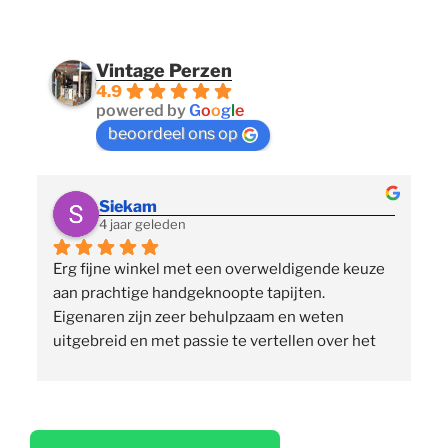
Vintage Perzen
4.9
powered by
G
o
o
g
l
e
beoordeel ons op
Siekam
4 jaar geleden
Erg fijne winkel met een overweldigende keuze 
 
aan prachtige handgeknoopte tapijten. 
p
Eigenaren zijn zeer behulpzaam en weten 
uitgebreid en met passie te vertellen over het 
assortiment, de herkomst en het ambacht. Ze 
staan klaar om vragen te beantwoorden en 
vinden het geen moeite om verschillende 
 
tapijten voor je uit te rollen. Tegelijkertijd niet 