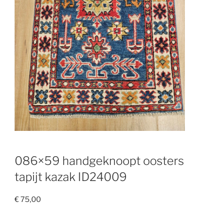
086×59 handgeknoopt oosters
tapijt kazak ID24009
€
75,00