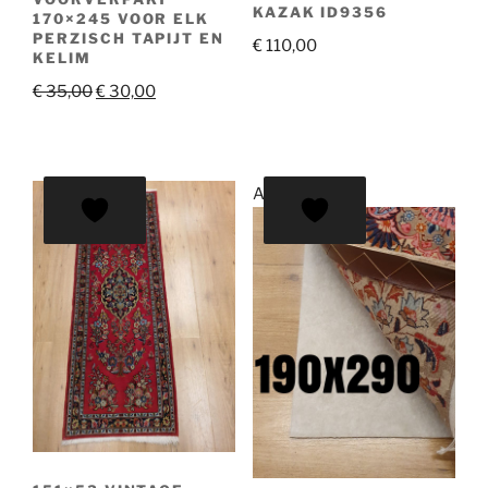
KAZAK ID9356
170×245 VOOR ELK
PERZISCH TAPIJT EN
€
110,00
KELIM
Oorspronkelijke
Huidige
€
35,00
€
30,00
prijs
prijs
was:
is:
€ 35,00.
€ 30,00.
Aanbieding!