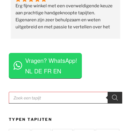
Erg fijne winkel met een overweldigende keuze 
 
aan prachtige handgeknoopte tapijten. 
p
Eigenaren zijn zeer behulpzaam en weten 
uitgebreid en met passie te vertellen over het 
assortiment, de herkomst en het ambacht. Ze 
staan klaar om vragen te beantwoorden en 
vinden het geen moeite om verschillende 
 
tapijten voor je uit te rollen. Tegelijkertijd niet 
Vragen? WhatsApp!
opdringerig en geven je rustig de tijd om je 
eigen keuze te maken. Tevens erg competitieve 
NL DE FR EN
prijzen. Al met al een zeer positieve ervaring en 
zou deze zaak aan iedereen aan willen raden.
Producten
zoeken
TYPEN TAPIJTEN