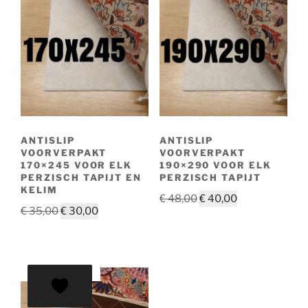
ANTISLIP
ANTISLIP
VOORVERPAKT
VOORVERPAKT
170×245 VOOR ELK
190×290 VOOR ELK
PERZISCH TAPIJT EN
PERZISCH TAPIJT
KELIM
Oorspronkelijke
Huidige
€
48,00
€
40,00
Oorspronkelijke
Huidige
€
35,00
€
30,00
prijs
prijs
prijs
prijs
was:
is:
was:
is:
€ 48,00.
€ 40,00.
€ 35,00.
€ 30,00.
AANBIEDING!