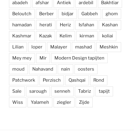
abadeh
afshar
Antiek
ardebil
Bakhtiar
Beloutch
Berber
bidjar
Gabbeh
ghom
hamadan
herati
Heriz
Isfahan
Kashan
Kashmar
Kazak
Kelim
kirman
koliai
Lilian
loper
Malayer
mashad
Meshkin
Mey mey
Mir
Modern Design tapijten
moud
Nahavand
nain
oosters
Patchwork
Perzisch
Qashqai
Rond
Sale
sarough
senneh
Tabriz
tapijt
Wiss
Yalameh
ziegler
Zijde