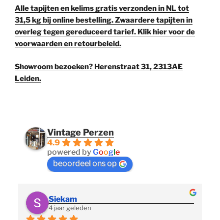
Alle tapijten en kelims gratis verzonden in NL tot
31,5 kg bij online bestelling. Zwaardere tapijten in
overleg tegen gereduceerd tarief. Klik hier voor de
voorwaarden en retourbeleid.
Showroom bezoeken? Herenstraat 31, 2313AE
Leiden.
Vintage Perzen
4.9
powered by
G
o
o
g
l
e
beoordeel ons op
Siekam
4 jaar geleden