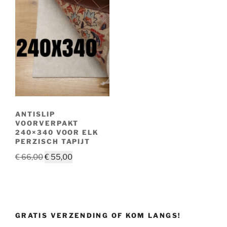
ANTISLIP
VOORVERPAKT
240×340 VOOR ELK
PERZISCH TAPIJT
Oorspronkelijke
Huidige
€
66,00
€
55,00
prijs
prijs
was:
is:
€ 66,00.
€ 55,00.
GRATIS VERZENDING OF KOM LANGS!