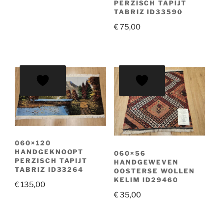
PERZISCH TAPIJT
TABRIZ ID33590
€
75,00
060×120
HANDGEKNOOPT
060×56
PERZISCH TAPIJT
HANDGEWEVEN
TABRIZ ID33264
OOSTERSE WOLLEN
KELIM ID29460
€
135,00
€
35,00