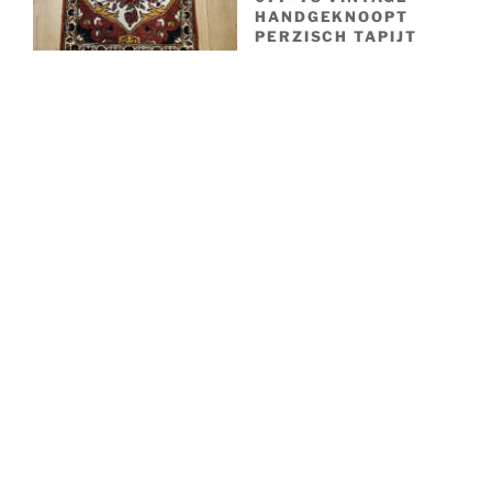
HANDGEKNOOPT
PERZISCH TAPIJT
KAZAK ID33664
€
75,00
077×40 VINTAGE
HANDGEKNOOPT
PERZISCH TAPIJT
BAKHTIAR ID33260
€
95,00