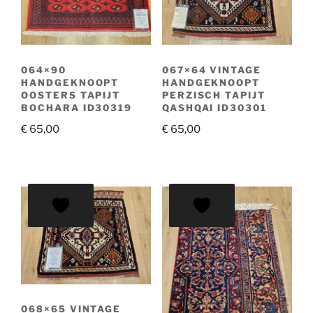
064×90
067×64 VINTAGE
HANDGEKNOOPT
HANDGEKNOOPT
OOSTERS TAPIJT
PERZISCH TAPIJT
BOCHARA ID30319
QASHQAI ID30301
€
65,00
€
65,00
068×65 VINTAGE